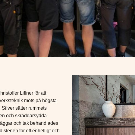
stoffer Liffner för att
tverksteknik möts på högsta
n Silver sätter rummets
sten och skräddarsydda
 Väggar och tak behandlades
tenen för ett enhetligt och