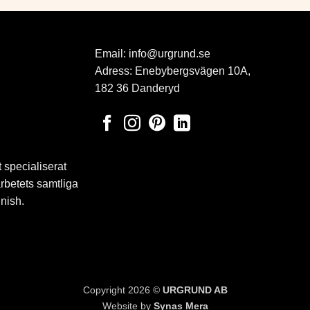
Email:
info@urgrund.se
Adress: Enebybergsvägen 10A,
182 36 Danderyd
 specialiserat
arbetets samtliga
inish.
Copyright 2026 ©
URGRUND AB
Website by
Synas Mera